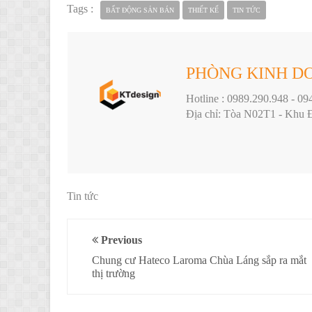
Tags :
BẤT ĐỘNG SẢN BÁN
THIẾT KẾ
TIN TỨC
PHÒNG KINH DO
Hotline : 0989.290.948 - 09
Địa chỉ: Tòa N02T1 - Khu 
Tin tức
Previous
Chung cư Hateco Laroma Chùa Láng sắp ra mắt
thị trường