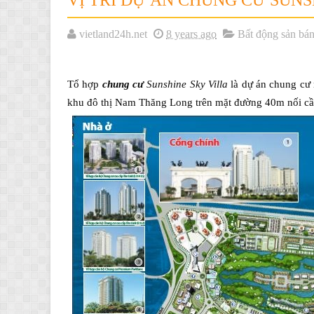
VỊ TRÍ DỰ ÁN CHUNG CƯ SUNS
vietland24h.net
8 years ago
Bất động sản bá
Tổ hợp
chung cư
Sunshine Sky Villa
là dự án chung cư 
khu đô thị Nam Thăng Long trên mặt đường 40m nối cầ