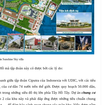
n Sunshine Sky villa
 Hồ mà tập đoàn này có được bởi các lý do:
doanh giữa tập đoàn Ciputra của Indonexia với UDIC, với các tiêu
ống của cư dân 74 nước trên thế giới. Được quy hoạch 50.000 dân,
 trong những siêu đô thị lớn phía Tây Hồ Tây. Dự án
chung cư
ạn 2 của khu này và phải đáp ứng được những tiêu chuẩn chung
ầng … để đảm bảo cảnh quan chung của toàn khu. Việc được nằm