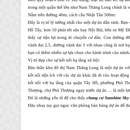
trong một quần thể lớn như Nam Thăng Long chính là sự
Nằm trên đường 40m, cách cầu Nhật Tân 500m:
Đây là vị trí lý tưởng nhất cho một dự án dân sinh. Bạn
Hồ Tây, hơn 10 phút tới sân bay Nội Bài, bến xe Mỹ Đì
thấy sự tiện lợi trong di chuyển cư dân. Con đường 
vành đai 2,5, đường vành đai 3 với nhau cũng là nơi bạ
bạn có thêm nhiều sự lựa chọn cho hành trình của mình
Vị trí đẹp cho sự kết nối hạ tầng xã hội:
Bản thân khu đô thị Nam Thăng Long là một dự án với
kết nối tiện ích với các dự án khác đã đi vào hoạt độ
kết nối với hạ tầng của quận Tây Hồ, phường Phú T
Thượng, chợ Phú Thượng ngay trước dự án … là một lợi t
Đó là những yếu tố để cho thấy
chung cư Sunshine Sky 
Hãy nhay tay gọi ngay văn phòng bán hàng dự án để đượ