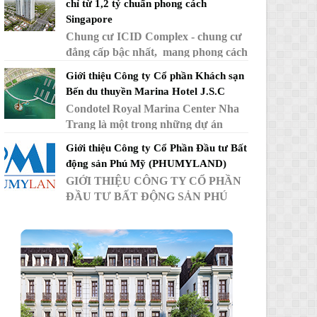
chỉ từ 1,2 tỷ chuẩn phong cách
Singapore
Chung cư ICID Complex - chung cư
đẳng cấp bậc nhất, mang phong cách
Singapore trên đường Lê Trọng Tấn,
Giới thiệu Công ty Cổ phần Khách sạn
Hà Đông. Chất lượng tốt, giá...
Bến du thuyền Marina Hotel J.S.C
Condotel Royal Marina Center Nha
Trang là một trong những dự án
được tỉnh Khánh Hòa phê duyệt cùng
Giới thiệu Công ty Cổ Phần Đầu tư Bất
với bến du thuyền Ana Marina đang
động sản Phú Mỹ (PHUMYLAND)
mang đ...
GIỚI THIỆU CÔNG TY CỔ PHẦN
ĐẦU TƯ BẤT ĐỘNG SẢN PHÚ
MỸ 1. Thông tin chung - Tên công
ty: Công ty Cổ phần Đầu tư Bất
động sản Phú Mỹ ...